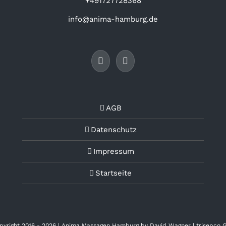
+491727728368
info@anima-hamburg.de
AGB
Datenschutz
Impressum
Startseite
pyright 2016 -
2026 | Anima Massagen Hamburg by David Wagner | trisepco