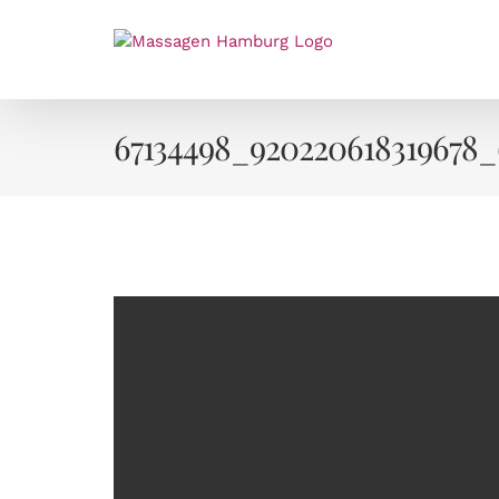
Zum
Inhalt
springen
67134498_920220618319678_