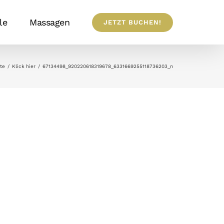
le
Massagen
JETZT BUCHEN!
ite
Klick hier
67134498_920220618319678_6331669255118736203_n