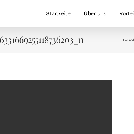
Startseite
Über uns
Vortei
6331669255118736203_n
Startse