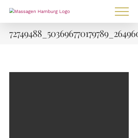
Zum
Inhalt
springen
72749488_503696770179789_26496