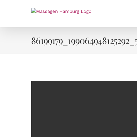
Zum
Inhalt
springen
86199179_199064948125292_