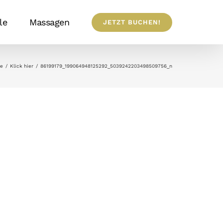
le
Massagen
JETZT BUCHEN!
te
Klick hier
86199179_199064948125292_5039242203498509756_n