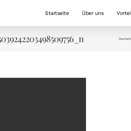
Startseite
Über uns
Vortei
5039242203498509756_n
Startsei