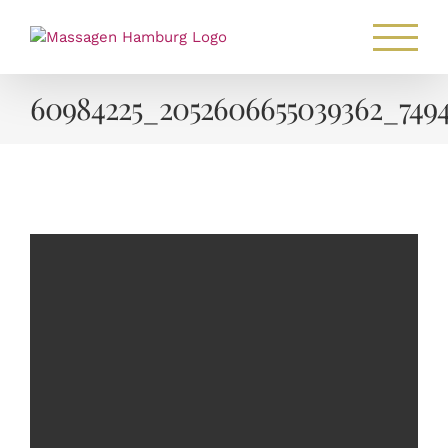
Zum
Inhalt
springen
60984225_2052606655039362_749